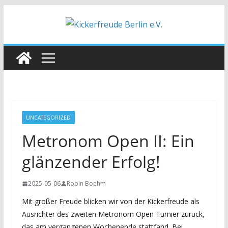
Zum
Inhalt
springen
UNCATEGORIZED
Metronom Open II: Ein
glänzender Erfolg!
2025-05-06
Robin Boehm
Mit großer Freude blicken wir von der Kickerfreude als
Ausrichter des zweiten Metronom Open Turnier zurück,
das am vergangenen Wochenende stattfand. Bei