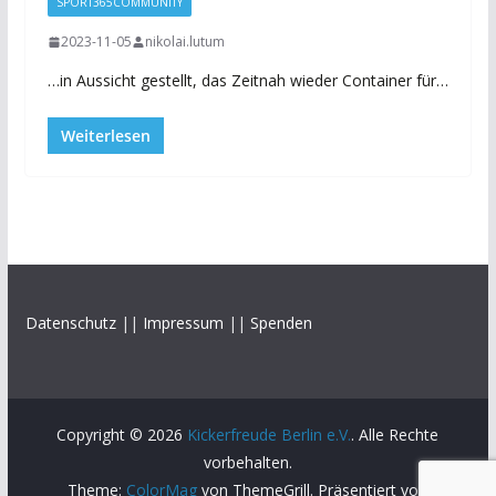
SPORT365COMMUNITY
2023-11-05
nikolai.lutum
…in Aussicht gestellt, das Zeitnah wieder Container für…
Weiterlesen
Datenschutz
||
Impressum
||
Spenden
Copyright © 2026
Kickerfreude Berlin e.V.
. Alle Rechte
vorbehalten.
Theme:
ColorMag
von ThemeGrill. Präsentiert von