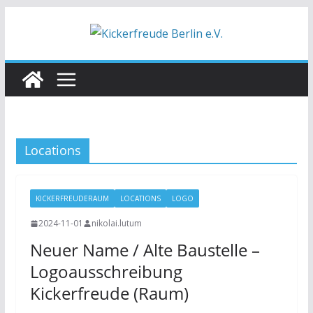
Zum
Inhalt
springen
Locations
KICKERFREUDERAUM
LOCATIONS
LOGO
2024-11-01
nikolai.lutum
Neuer Name / Alte Baustelle –
Logoausschreibung
Kickerfreude (Raum)