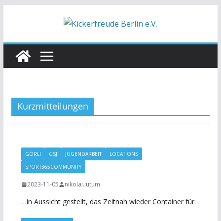
Zum
Inhalt
springen
Kurzmitteilungen
GÖRLI
GSJ
JUGENDARBEIT
LOCATIONS
SPORT365COMMUNITY
2023-11-05
nikolai.lutum
…in Aussicht gestellt, das Zeitnah wieder Container für…