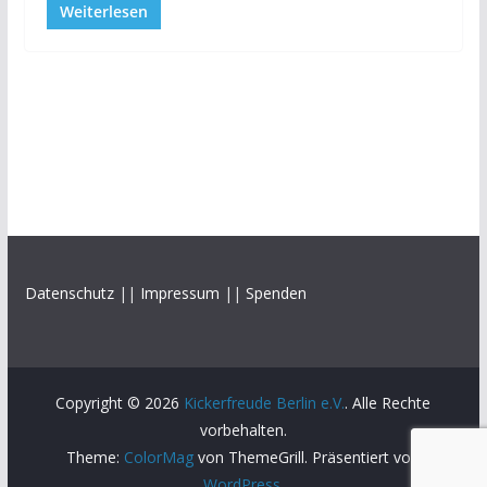
Weiterlesen
Datenschutz
||
Impressum
||
Spenden
Copyright © 2026
Kickerfreude Berlin e.V.
. Alle Rechte
vorbehalten.
Theme:
ColorMag
von ThemeGrill. Präsentiert von
WordPress
.