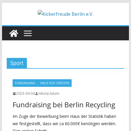
Zum
Inhalt
springen
Sport
FUNDRAISING
HAUS DER STATISTIK
2023-04-04
nikolai.lutum
Fundraising bei Berlin Recycling
Im Zuge der Bewerbung beim Haus der Statistik haben
wir festgestellt, dass wir ca 60.000€ benötigen werden.
Den ersten Schritt