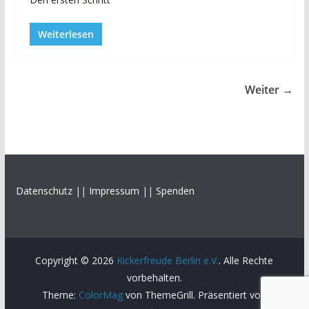
Weiterlesen
Weiter →
Datenschutz
||
Impressum
||
Spenden
Copyright © 2026
Kickerfreude Berlin e.V.
. Alle Rechte
vorbehalten.
Theme:
ColorMag
von ThemeGrill. Präsentiert von